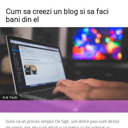
Cum sa creezi un blog si sa faci
bani din el
It & Tech
Sună ca un proces simplu! De fapt, unii dintre pași sunt destul
de simpli, dar alții sunt dificili și va trebui să fiți echipat cu