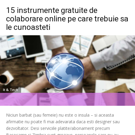
15 instrumente gratuite de
colaborare online pe care trebuie sa
le cunoasteti
It & Tech
Niciun barbat (sau femeie) nu este o insula – si aceasta
afirmatie nu poate fi mai adevarata daca esti designer sau
dezvoltator. Desi serviciile platite/abonament precum
Basecamp si Zimbra sunt grozave, persoanele care nu au