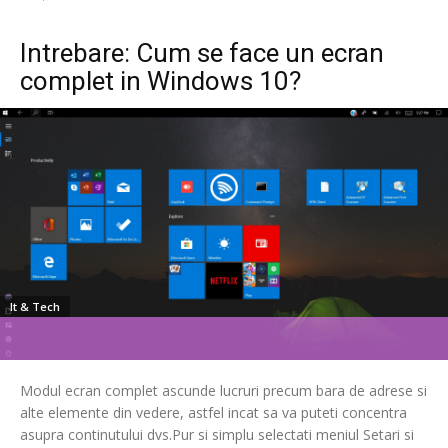
Intrebare: Cum se face un ecran
complet in Windows 10?
It & Tech
Modul ecran complet ascunde lucruri precum bara de adrese si
alte elemente din vedere, astfel incat sa va puteti concentra
asupra continutului dvs.Pur si simplu selectati meniul Setari si