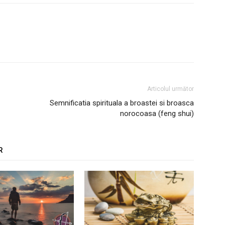
Articolul următor
Semnificatia spirituala a broastei si broasca
norocoasa (feng shui)
R