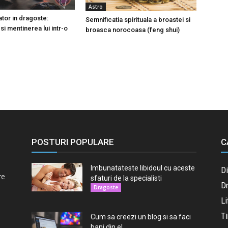
Astro
tor in dragoste:
Semnificatia spirituala a broastei si
si mentinerea lui intr-o
broasca norocoasa (feng shui)
POSTURI POPULARE
C
Imbunatateste libidoul cu aceste
D
re
sfaturi de la specialisti
D
Dragoste
Li
Ti
Cum sa creezi un blog si sa faci
bani din el