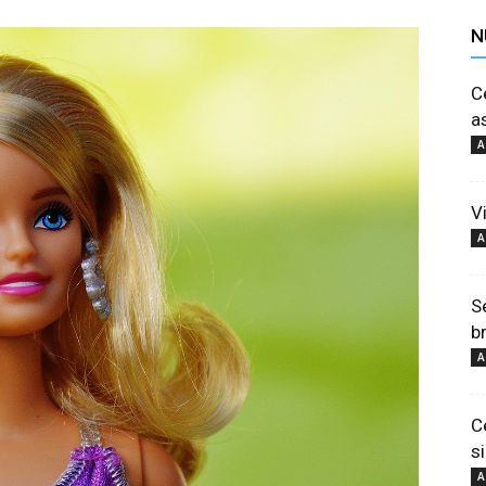
N
C
a
A
V
A
S
b
A
C
si
A