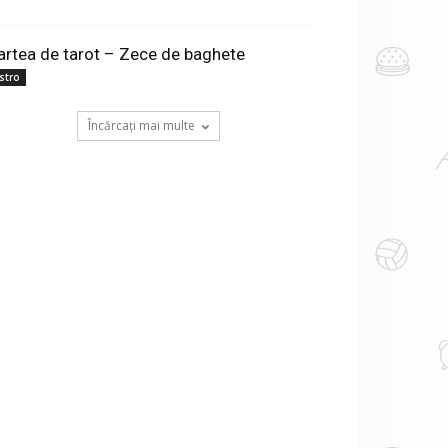
artea de tarot – Zece de baghete
stro
Încărcați mai multe