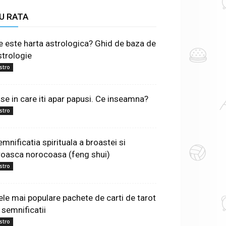
U RATA
e este harta astrologica? Ghid de baza de
strologie
stro
ise in care iti apar papusi. Ce inseamna?
stro
emnificatia spirituala a broastei si
roasca norocoasa (feng shui)
stro
ele mai populare pachete de carti de tarot
 semnificatii
stro