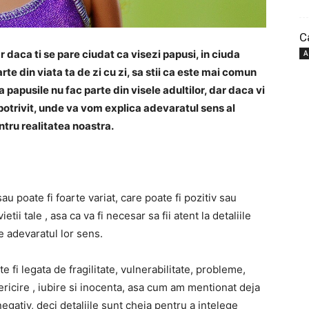
C
r daca ti se pare ciudat ca visezi papusi, in ciuda
A
arte din viata ta de zi cu zi, sa stii ca este mai comun
a papusile nu fac parte din visele adultilor, dar daca vi
l potrivit, unde va vom explica adevaratul sens al
ntru realitatea noastra.
au poate fi foarte variat, care poate fi pozitiv sau
ietii tale
, asa ca va fi necesar sa fii atent la detaliile
e adevaratul lor sens.
e fi legata de
fragilitate, vulnerabilitate, probleme,
ericire
, iubire si inocenta, asa cum am mentionat deja
. negativ, deci detaliile sunt cheia pentru a intelege