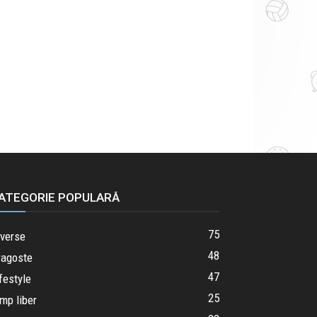
ATEGORIE POPULARĂ
75
iverse
48
ragoste
47
festyle
25
mp liber