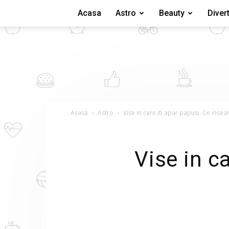
Acasa
Astro
Beauty
Diver
Acasă
Astro
Vise in care iti apar papusi. Ce inse
Vise in c