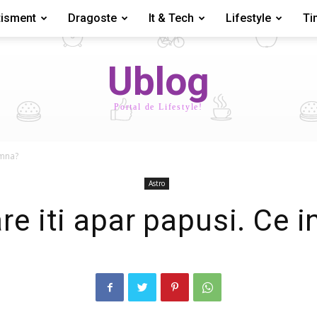
tisment
Dragoste
It & Tech
Lifestyle
Ti
Ublog
Portal de Lifestyle!
amna?
Astro
are iti apar papusi. Ce