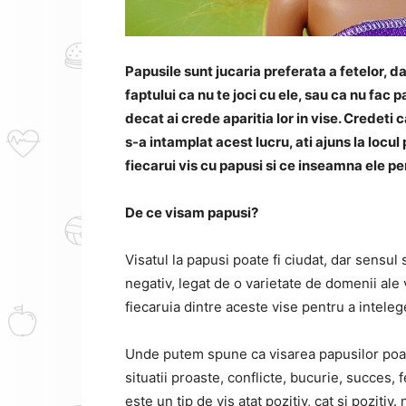
Papusile sunt jucaria preferata a fetelor, da
faptului ca nu te joci cu ele, sau ca nu fac p
decat ai crede aparitia lor in vise. Credeti c
s-a intamplat acest lucru, ati ajuns la locu
fiecarui vis cu papusi si ce inseamna ele pe
De ce visam papusi?
Visatul la papusi poate fi ciudat,
dar sensul s
negativ, legat de o varietate de domenii ale v
fiecaruia dintre aceste vise pentru a inteleg
Unde putem spune ca visarea papusilor poat
situatii proaste, conflicte, bucurie, succes, f
este un tip de vis atat pozitiv, cat si pozitiv