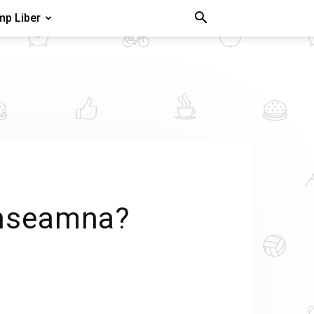
mp Liber
 inseamna?