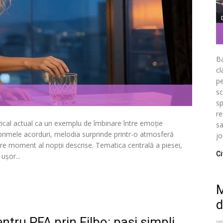
Ba
cl
pe
sc
sp
re
ical actual ca un exemplu de îmbinare între emoție
sa
primele acorduri, melodia surprinde printr-o atmosferă
jo
care moment al nopții descrise. Tematica centrală a piesei,
Ci
ușor...
M
d
ntru PFA prin Filbo: pași simpli,