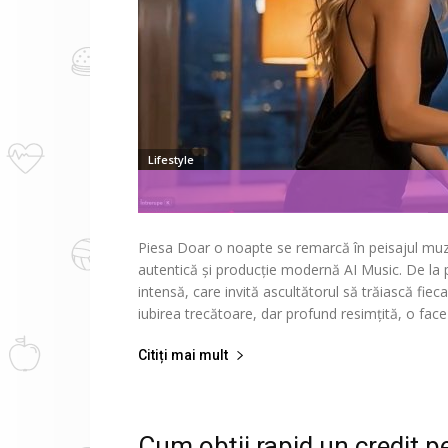
Lifestyle
Piesa Doar o noapte se remarcă în peisajul muz
autentică și producție modernă AI Music. De la 
intensă, care invită ascultătorul să trăiască fie
iubirea trecătoare, dar profund resimțită, o face 
Citiți mai mult
Cum obții rapid un credit pe