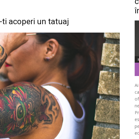
c
î
-ti acoperi un tatuaj
Ai
ca
of
ne
Pr
es
pe
ec