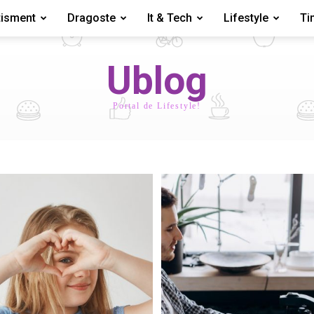
tisment
Dragoste
It & Tech
Lifestyle
Ti
Ublog
Portal de Lifestyle!