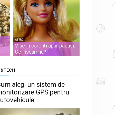
ASTRO
Vise in care iti apar papusi.
Ce inseamna?
T&TECH
um alegi un sistem de
onitorizare GPS pentru
utovehicule