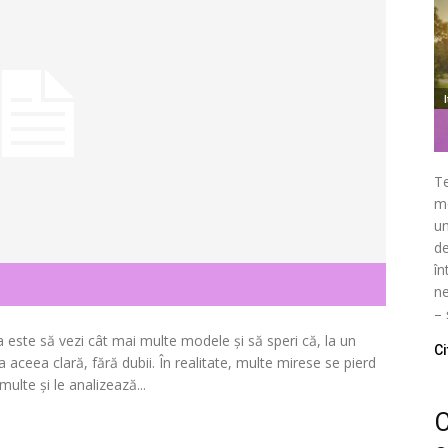
Te
mo
un
de
în
ne
– 
a este să vezi cât mai multe modele și să speri că, la un
Ci
 aceea clară, fără dubii. În realitate, multe mirese se pierd
ulte și le analizează...
C