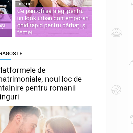
LIFESTYLE
Ce pantofi să alegi pentru
t
un look urban contemporan:
ași
ghid rapid pentru bărbați și
femei
RAGOSTE
latformele de
atrimoniale, noul loc de
ntalnire pentru romanii
inguri