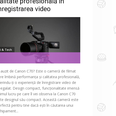
alitate profesională în
nregistrarea video
It & Tech
 auzit de Canon C70? Este o cameră de filmat
re îmbină performanța și calitatea profesională,
erindu-ți o experiență de înregistrare video de
egalat. Design compact, funcționalitate imensă
imul lucru pe care îl vei observa la Canon C70
te designul său compact. Această cameră este
rfectă pentru tine dacă ești în căutarea unui
hipament...