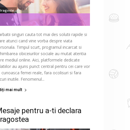
Dragoste
rbatii singuri cauta tot mai des solutii rapide si
are atunci cand vine vorba despre viata
rsonala. Timpul scurt, programul incarcat si
himbarea obiceiurilor sociale au mutat atentia
re mediul online. Aici, platformele dedicate
latiilor au ajuns punct central pentru cei care vor
 cunoasca femei reale, fara ocolisuri si fara
curi inutile. Fenomenul...
tiți mai mult
esaje pentru a-ti declara
ragostea