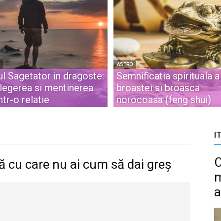
ASTRO
l Sagetator in dragoste:
Semnificatia spirituala a
elegerea si mentinerea
broastei si broasca
intr-o relatie
norocoasa (feng shui)
I
C
să cu care nu ai cum să dai greș
m
a