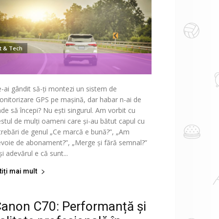
It & Tech
-ai gândit să-ți montezi un sistem de
nitorizare GPS pe mașină, dar habar n-ai de
de să începi? Nu ești singurul. Am vorbit cu
stul de mulți oameni care și-au bătut capul cu
trebări de genul „Ce marcă e bună?”, „Am
voie de abonament?”, „Merge și fără semnal?”
și adevărul e că sunt...
tiți mai mult
anon C70: Performanță și