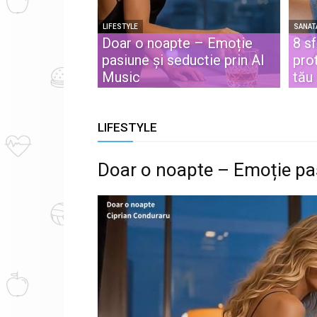
LIFESTYLE
SANAT
Doar o noapte – Emoție
8 sf
pasiune și seductie prin AI
pro
Music
tău
LIFESTYLE
Doar o noapte – Emoție pas