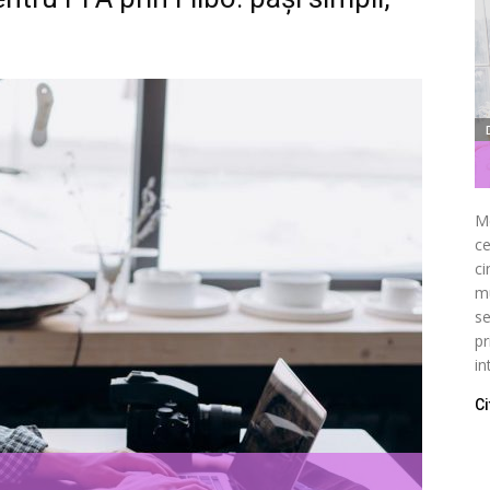
Me
ce
ci
mu
se
pr
in
Ci