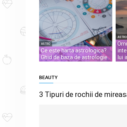
ASTRO
Omu
ASTRO
Ce este harta astrologica?
int
Ghid de baza de astrologie
lui 
BEAUTY
3 Tipuri de rochii de mirea