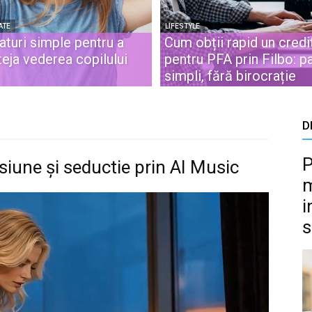
ATE
LIFESTYLE
aturi simple pentru a
Cum obții rapid un credi
teja vederea copilului
pentru PFA prin Filbo: p
simpli, fără birocrație
D
P
iune și seductie prin AI Music
m
i
s