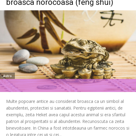
broasca norocoasa (feng shui)
Astro
Multe popoare antice au considerat broasca ca un simbol al
abundentei, protectiei si sanatatii. Pentru egiptenii antici, de
exemplu, zeita Heket avea capul acestui animal si era sfantul
patron al prosperitatii si al abundentei. Recunoscuta ca zeita
binevoitoare. In China a fost intotdeauna un farmec norocos si
o legatura intre cei vii si cei...