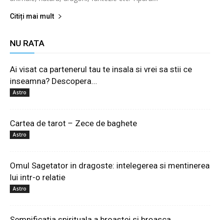
Citiți mai mult
NU RATA
Ai visat ca partenerul tau te insala si vrei sa stii ce
inseamna? Descopera...
Astro
Cartea de tarot – Zece de baghete
Astro
Omul Sagetator in dragoste: intelegerea si mentinerea
lui intr-o relatie
Astro
Semnificatia spirituala a broastei si broasca