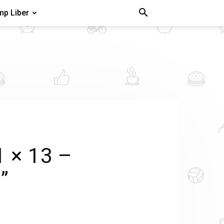
mp Liber
1 × 13 –
”