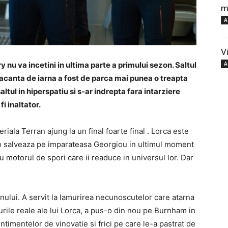
me
A
V
y nu va incetini in ultima parte a primului sezon. Saltul
A
 vacanta de iarna a fost de parca mai punea o treapta
saltul in hiperspatiu si s-ar indrepta fara intarziere
i inaltator.
eriala Terran
ajung la un final foarte final
.
Lorca este
 o salveaza pe imparateasa Georgiou in ultimul moment
u motorul de spori care ii readuce in universul lor.
Dar
onului.
A servit la lamurirea necunoscutelor care atarna
urile reale ale lui Lorca,
a pus-o din nou pe Burnham in
ntimentelor de vinovatie si frici pe care le-a pastrat de