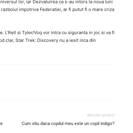
universul lor, iar Dezvaluirea ca s-au intors la noua luni
 razboiul impotriva Federatiei, ar fi putut fi o mare
criza
le.
L’Rell si Tyler/Voq vor intra cu siguranta in joc si va fi
od clar,
Star Trek: Discovery
nu a iesit inca din
Articolul următor
re
Cum stiu daca copilul meu este un copil indigo?