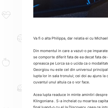
Va fi o alta Philippa, dar relatia ei cu Mich
Din momentul in care a vazut-o pe imparate
se comporte diferit fata de ea decat fata d
opreasca pe Lorca sa o ucida ca o modalitate
Georgiou nu este cel din universul principal
lupta lor in sala tronului;
cei doi au ajuns la
cuvantul unul altuia ca o vor face.
Acea lupta readuce in minte amintiri despre 
Klingoniana
.
S-a incheiat cu moartea capita
final luand-o cu el la Discovery, ceea ce in