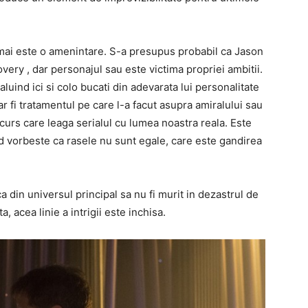
 mai este o amenintare. S-a presupus probabil ca Jason
overy , dar personajul sau este victima propriei ambitii.
aluind ici si colo bucati din adevarata lui personalitate
ar fi tratamentul pe care l-a facut asupra amiralului sau
iscurs care leaga serialul cu lumea noastra reala. Este
 vorbeste ca rasele nu sunt egale, care este gandirea
 din universul principal sa nu fi murit in dezastrul de
, acea linie a intrigii este inchisa.