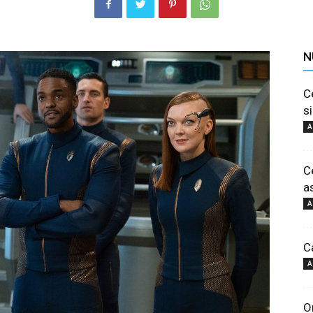
N
C
si
A
C
a
A
C
A
O