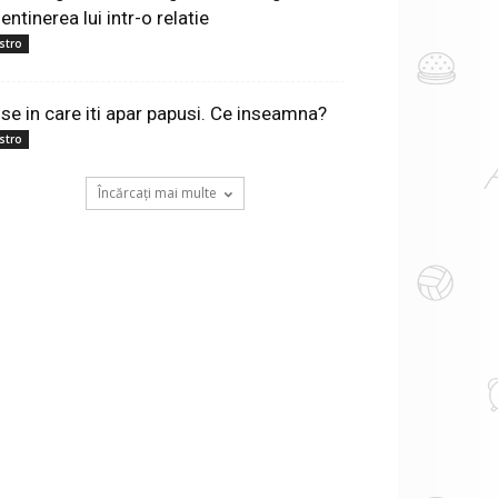
ntinerea lui intr-o relatie
stro
ise in care iti apar papusi. Ce inseamna?
stro
Încărcați mai multe