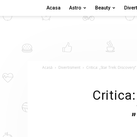
Acasa
Astro
Beauty
Diver
Acasă
Divertisment
Critica: „Star Trek: Discovery”
Critica