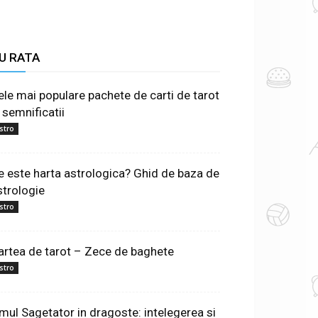
U RATA
ele mai populare pachete de carti de tarot
 semnificatii
stro
e este harta astrologica? Ghid de baza de
strologie
stro
artea de tarot – Zece de baghete
stro
mul Sagetator in dragoste: intelegerea si