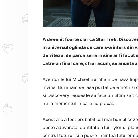
A devenit foarte clar ca Star Trek: Discover
in universul oglinda cu care s-a intors din
de viteza, de parca seria in sine ar fi facut 
catre un final care, chiar acum, se anunta a f
Aventurile lui Michael Burnham pe nava Imp
invins, Burnham se lasa purtat de emotii si
si Discovery reuseste sa faca un ultim salt c
nu la momentul in care au plecat.
Acest arc a fost probabil cel mai bun al sez
peste adevarata identitate a lui Tyler si plan
centrul tuturor
si a pus-o inaintea tuturor se