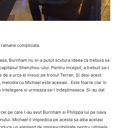
ael ramane complicata.
asa, Burnham nu si-a putut scutura ideea ca trebuia sa
e capitanul Shenzhou-ului.
Pentru inceput, a trebuit sa-l
 de a urca el insusi pe tronul Terran.
Si desi acest
,
melodia cu Michael este aceeasi
.
Este foarte clar in
 o intelegere si urmeaza sa-l indeplineasca.
Si-au dat
cel pe care l-au avut Burnham si Philippa lui pe nava
nului.
Michael il impiedica pe acesta sa aiba acelasi
troduce un element de imprevizibilitate pentru ultimele