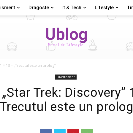
tisment
Dragoste
It & Tech
Lifestyle
Ti
Ublog
Portal de Lifestyle!
 1 × 13 – „Trecutul este un prolog”
Divertisment
: „Star Trek: Discovery” 
„Trecutul este un prolog