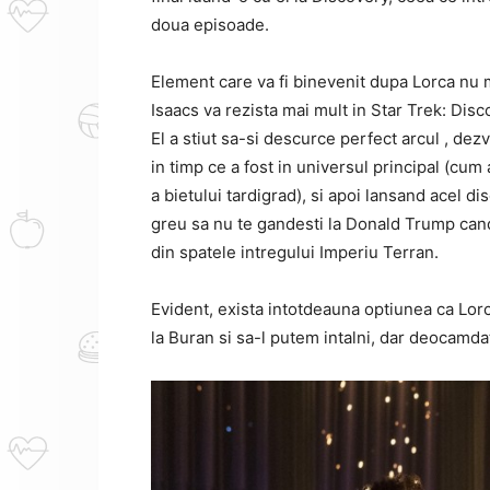
doua episoade.
Element care va fi binevenit dupa Lorca nu
Isaacs va rezista mai mult in Star Trek: Disc
El a stiut sa-si descurce perfect arcul , dezv
in timp ce a fost in universul principal (cum 
a bietului tardigrad), si apoi lansand acel d
greu sa nu te gandesti la Donald Trump cand
din spatele intregului Imperiu Terran.
Evident, exista intotdeauna optiunea ca Lorca
la Buran si sa-l putem intalni, dar deocamdata