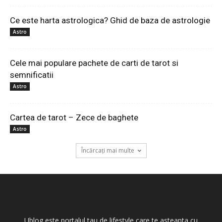
Ce este harta astrologica? Ghid de baza de astrologie
Astro
Cele mai populare pachete de carti de tarot si
semnificatii
Astro
Cartea de tarot – Zece de baghete
Astro
Încărcați mai multe
Ublog este portalul tau de lifestyle care te asteapta cu