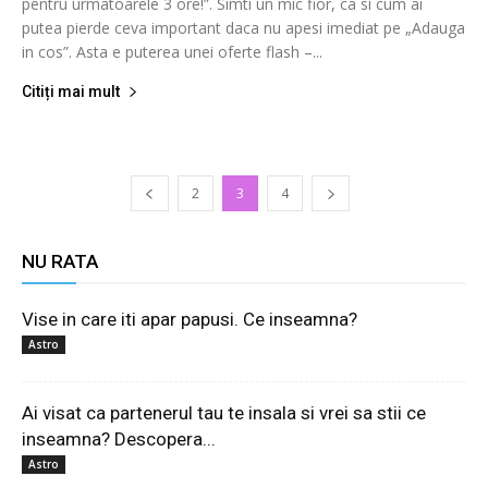
pentru urmatoarele 3 ore!”. Simti un mic fior, ca si cum ai
putea pierde ceva important daca nu apesi imediat pe „Adauga
in cos”. Asta e puterea unei oferte flash –...
Citiți mai mult
2
3
4
NU RATA
Vise in care iti apar papusi. Ce inseamna?
Astro
Ai visat ca partenerul tau te insala si vrei sa stii ce
inseamna? Descopera...
Astro