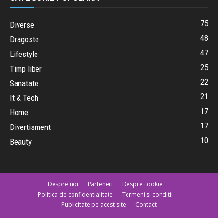
75
Diverse
48
Dragoste
47
Lifestyle
25
Timp liber
22
Sanatate
21
It & Tech
17
Home
17
Divertisment
10
Beauty
Despre noi
Parteneri
Despre cookie
Politica de confidentialitate
Termeni si conditii
Publicitate pe acest site
Contact