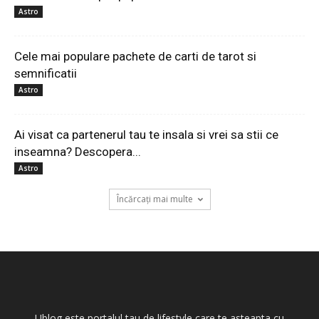
Astro
Cele mai populare pachete de carti de tarot si
semnificatii
Astro
Ai visat ca partenerul tau te insala si vrei sa stii ce
inseamna? Descopera...
Astro
Încărcați mai multe
Ublog este portalul tau de lifestyle care te asteapta cu