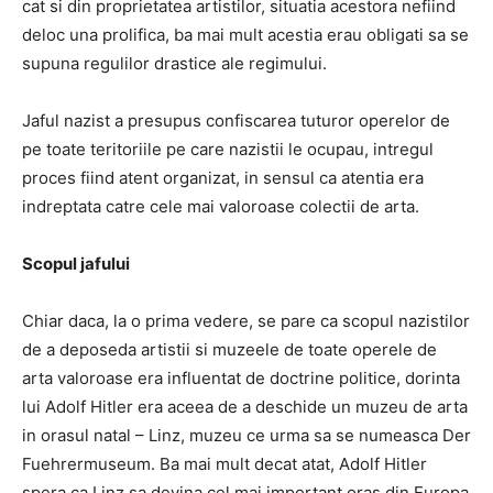
cat si din proprietatea artistilor, situatia acestora nefiind
deloc una prolifica, ba mai mult acestia erau obligati sa se
supuna regulilor drastice ale regimului.
Jaful nazist a presupus confiscarea tuturor operelor de
pe toate teritoriile pe care nazistii le ocupau, intregul
proces fiind atent organizat, in sensul ca atentia era
indreptata catre cele mai valoroase colectii de arta.
Scopul jafului
Chiar daca, la o prima vedere, se pare ca scopul nazistilor
de a deposeda artistii si muzeele de toate operele de
arta valoroase era influentat de doctrine politice, dorinta
lui Adolf Hitler era aceea de a deschide un muzeu de arta
in orasul natal – Linz, muzeu ce urma sa se numeasca Der
Fuehrermuseum. Ba mai mult decat atat, Adolf Hitler
spera ca Linz sa devina cel mai important oras din Europa