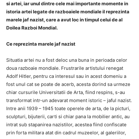
si artei, iar unul dintre cele mai importante momente in
istoria artei legate de razboaiele mondiale il reprezinta
marele jaf nazist, care a avut loc in timpul celui de al
Doilea Razboi Mondial.
Ce reprezinta marele jaf nazist
Situatia artei nu a fost deloc una buna in perioada celor
doua razboaie mondiale. Frustrarile artistului renegat
Adolf Hitler, pentru ca interesul sau in acest domeniu a
fost unul cat se poate de acerb, acesta dorind sa urmeze
chiar cursurile Universitatii de Arta, fiind respins, s-au
transformat intr-un adevarat moment istoric – jaful nazist.
Intre anii 1939 – 1945 toate operele de arta, de la picturi,
sculpturi, bijuterii, carti si chiar pana la mobilier antic, au
intrat sub stapanirea nazistilor, acestea fiind confiscate
prin forta militara atat din cadrul muzeelor, al galeriilor,