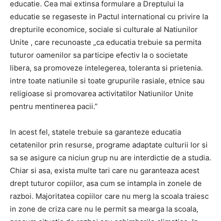
educatie.
Cea mai extinsa formulare a Dreptului la
educatie se regaseste in
Pactul international cu privire la
drepturile economice, sociale si culturale al Natiunilor
Unite
, care recunoaste „ca educatia trebuie sa permita
tuturor oamenilor sa participe efectiv la o societate
libera, sa promoveze intelegerea, toleranta si prietenia.
intre toate natiunile si toate grupurile rasiale, etnice sau
religioase si promovarea activitatilor Natiunilor Unite
pentru mentinerea pacii.”
In acest fel,
statele trebuie sa garanteze educatia
cetatenilor prin resurse,
programe adaptate culturii lor si
sa se asigure ca niciun grup nu are interdictie de a studia.
Chiar si asa, exista multe tari care nu garanteaza acest
drept tuturor copiilor, asa cum se intampla in zonele de
razboi.
Majoritatea copiilor care nu merg la scoala traiesc
in zone de criza care nu le permit sa mearga la scoala,