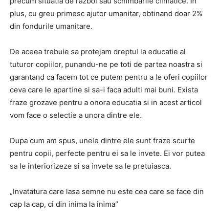
precum situatia de razboi sau schimbarile climatice.
In
plus, cu greu primesc ajutor umanitar, obtinand doar 2%
din fondurile umanitare.
De aceea trebuie sa protejam dreptul la educatie al
tuturor copiilor, punandu-ne pe toti de partea noastra si
garantand ca facem tot ce putem pentru a
le oferi copiilor
ceva care le apartine si sa-i faca adulti mai buni.
Exista
fraze grozave pentru a onora educatia si in acest articol
vom face o selectie a unora dintre ele.
Dupa cum am spus, unele dintre ele sunt
fraze scurte
pentru copii,
perfecte pentru ei sa le invete.
Ei vor putea
sa le interiorizeze si sa invete sa le pretuiasca.
„Invatatura care lasa semne nu este cea care se face din
cap la cap, ci din inima la inima”