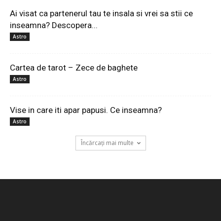
Ai visat ca partenerul tau te insala si vrei sa stii ce
inseamna? Descopera...
Astro
Cartea de tarot – Zece de baghete
Astro
Vise in care iti apar papusi. Ce inseamna?
Astro
Încărcați mai multe