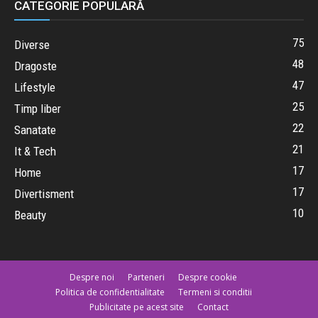
CATEGORIE POPULARĂ
75
Diverse
48
Dragoste
47
Lifestyle
25
Timp liber
22
Sanatate
21
It & Tech
17
Home
17
Divertisment
10
Beauty
Despre noi
Parteneri
Despre cookie
Politica de confidentialitate
Termeni si conditii
Publicitate pe acest site
Contact