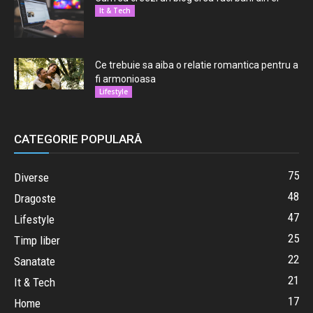
It & Tech
Ce trebuie sa aiba o relatie romantica pentru a
fi armonioasa
Lifestyle
CATEGORIE POPULARĂ
75
Diverse
48
Dragoste
47
Lifestyle
25
Timp liber
22
Sanatate
21
It & Tech
17
Home