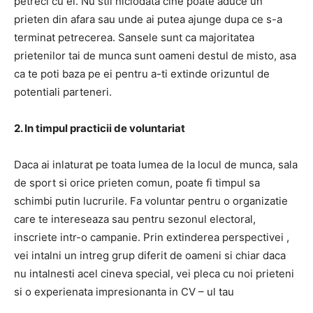
petreci cu ei. Nu stii niciodata cine poate aduce un
prieten din afara sau unde ai putea ajunge dupa ce s-a
terminat petrecerea. Sansele sunt ca majoritatea
prietenilor tai de munca sunt oameni destul de misto, asa
ca te poti baza pe ei pentru a-ti extinde orizuntul de
potentiali parteneri.
2. In timpul practicii de voluntariat
Daca ai inlaturat pe toata lumea de la locul de munca, sala
de sport si orice prieten comun, poate fi timpul sa
schimbi putin lucrurile. Fa voluntar pentru o organizatie
care te intereseaza sau pentru sezonul electoral,
inscriete intr-o campanie. Prin extinderea perspectivei ,
vei intalni un intreg grup diferit de oameni si chiar daca
nu intalnesti acel cineva special, vei pleca cu noi prieteni
si o experienata impresionanta in CV – ul tau