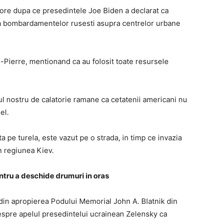
va ore dupa ce presedintele Joe Biden a declarat ca
rma bombardamentelor rusesti asupra centrelor urbane
an-Pierre, mentionand ca au folosit toate resursele
ul nostru de calatorie ramane ca cetatenii americani nu
el.
ata pe turela, este vazut pe o strada, in timp ce invazia
n regiunea Kiev.
entru a deschide drumuri in oras
 din apropierea Podului Memorial John A. Blatnik din
espre apelul presedintelui ucrainean Zelensky ca