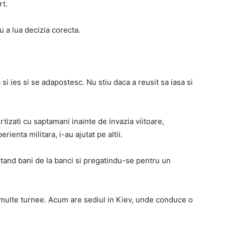
rt.
u a lua decizia corecta.
 si ies si se adapostesc.
Nu stiu daca a reusit sa iasa si
vertizati cu saptamani inainte de invazia viitoare,
rienta militara, i-au ajutat pe altii.
otand bani de la banci si pregatindu-se pentru un
 multe turnee.
Acum are sediul in Kiev, unde conduce o