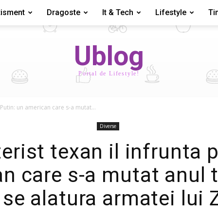
tisment
Dragoste
It & Tech
Lifestyle
Ti
Ublog
Portal de Lifestyle!
e Putin: un american care s-a mutat...
Diverse
erist texan il infrunta 
n care s-a mutat anul t
 se alatura armatei lui 