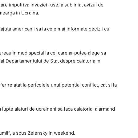
rare impotriva invaziei ruse, a subliniat avizul de
 mearga in Ucraina.
 ajuta americanii sa ia cele mai informate decizii cu
ereau in mod special la cei care ar putea alege sa
z al Departamentului de Stat despre calatoria in
erire atat la pericolele unui potential conflict, cat si la
 lupte alaturi de ucraineni sa faca calatoria, alarmand
 lumii”, a spus Zelensky in weekend.