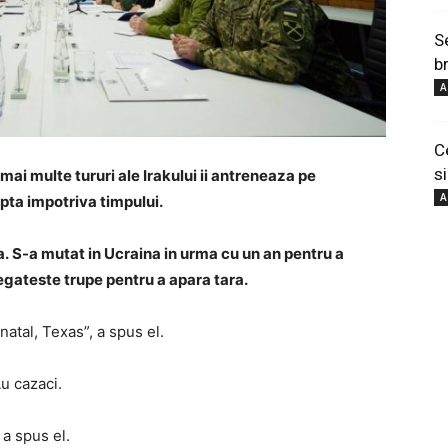
S
b
A
C
si
mai multe tururi ale Irakului ii antreneaza pe
A
upta impotriva timpului.
a.
S-a mutat in Ucraina in urma cu un an pentru a
egateste trupe pentru a apara tara.
atal, Texas”, a spus el.
u cazaci.
 a spus el.