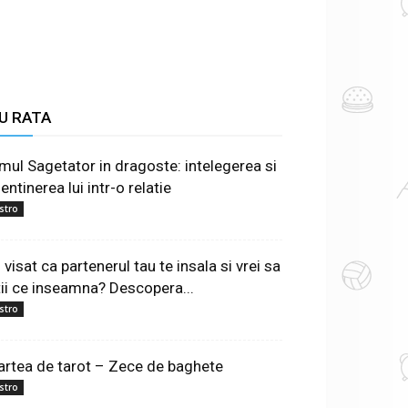
U RATA
mul Sagetator in dragoste: intelegerea si
ntinerea lui intr-o relatie
stro
 visat ca partenerul tau te insala si vrei sa
tii ce inseamna? Descopera...
stro
artea de tarot – Zece de baghete
stro