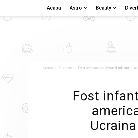
Acasa
Astro
Beauty
Diver
Acasă
Diverse
Fost infanterist texan il infrunta p
Fost infant
america
Ucraina