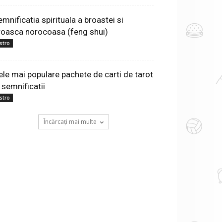
emnificatia spirituala a broastei si
roasca norocoasa (feng shui)
stro
ele mai populare pachete de carti de tarot
 semnificatii
stro
Încărcați mai multe