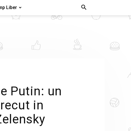
mp Liber
pe Putin: un
recut in
Zelensky