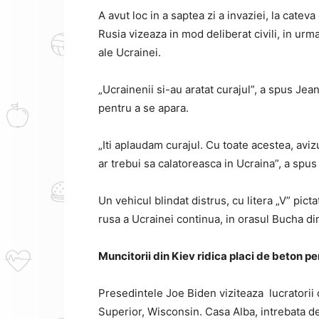
A avut loc in a saptea zi a invaziei, la cate
Rusia vizeaza in mod deliberat civili, in u
ale Ucrainei.
„Ucrainenii si-au aratat curajul”, a spus Je
pentru a se apara.
„Iti aplaudam curajul.
Cu toate acestea, aviz
ar trebui sa calatoreasca in Ucraina”, a spus 
Un vehicul blindat distrus, cu litera „V” pict
rusa a Ucrainei continua, in orasul Bucha di
Muncitorii din Kiev ridica placi de beton p
Presedintele Joe Biden viziteaza lucratorii
Superior, Wisconsin.
Casa Alba, intrebata d