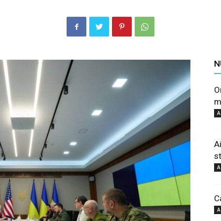
N
O
me
A
Ai
s
A
C
A