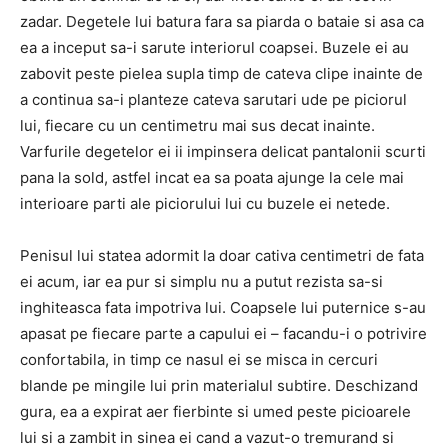
zadar.
Degetele lui batura fara sa piarda o bataie si asa ca
ea a inceput sa-i sarute interiorul coapsei.
Buzele ei au
zabovit peste pielea supla timp de cateva clipe inainte de
a continua sa-i planteze cateva sarutari ude pe piciorul
lui, fiecare cu un centimetru mai sus decat inainte.
Varfurile degetelor ei ii impinsera delicat pantalonii scurti
pana la sold, astfel incat ea sa poata ajunge la cele mai
interioare parti ale piciorului lui cu buzele ei netede.
Penisul lui statea adormit la doar cativa centimetri de fata
ei acum, iar ea pur si simplu nu a putut rezista sa-si
inghiteasca fata impotriva lui.
Coapsele lui puternice s-au
apasat pe fiecare parte a capului ei – facandu-i o potrivire
confortabila, in timp ce nasul ei se misca in cercuri
blande pe mingile lui prin materialul subtire.
Deschizand
gura, ea a expirat aer fierbinte si umed peste picioarele
lui si a zambit in sinea ei cand a vazut-o tremurand si