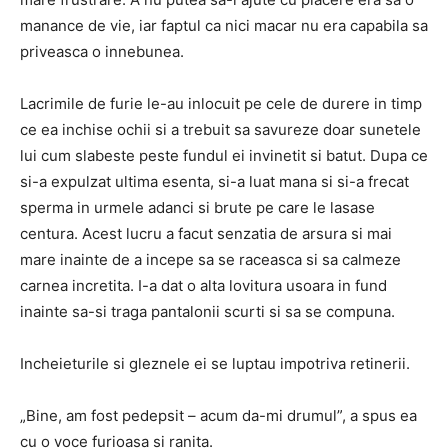
manance de vie, iar faptul ca nici macar nu era capabila sa
priveasca o innebunea.
Lacrimile de furie le-au inlocuit pe cele de durere in timp
ce ea inchise ochii si a trebuit sa savureze doar sunetele
lui cum slabeste peste fundul ei invinetit si batut.
Dupa ce
si-a expulzat ultima esenta, si-a luat mana si si-a frecat
sperma in urmele adanci si brute pe care le lasase
centura.
Acest lucru a facut senzatia de arsura si mai
mare inainte de a incepe sa se raceasca si sa calmeze
carnea incretita.
I-a dat o alta lovitura usoara in fund
inainte sa-si traga pantalonii scurti si sa se compuna.
Incheieturile si gleznele ei se luptau impotriva retinerii.
„Bine, am fost pedepsit – acum da-mi drumul”, a spus ea
cu o voce furioasa si ranita.