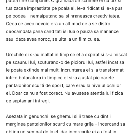
putea tine companie.
O gramada de schitele ei cu pix si
tus zacea imprastiate pe poala ei, le-a ridicat si le-a pus
pe podea – nemaiputand sa-si hraneasca creativitatea.
Ceea ce avea nevoie era un alt mod de a se distra
deocamdata pana cand tati isi lua o pauza sa manance
sau, daca avea noroc, se uita la un film cu ea.
Urechile ei s-au inaltat in timp ce el a expirat si s-a miscat
pe scaunul lui, scuturand-o de piciorul lui, astfel incat sa
le poata extinde mai mult.
Incruntarea ei s-a transformat
intr-o bofacatura in timp ce el si-a ajustat picioarele
pantalonilor scurti de sport, care erau la nivelul ochilor
ei.
Doar ca nu a fost corect.
Nu avusese atentia lui fizica
de saptamani intregi.
Asezata in genunchi, se ghemui si ii trase cu dintii
marginea pantalonilor scurti cu mare grija – incercand sa
obtina un semnal de la el, dar incercarile ei au fost in