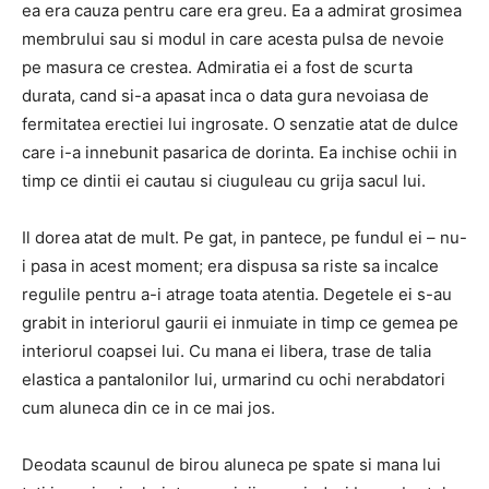
ea era cauza pentru care era greu.
Ea a admirat grosimea
membrului sau si modul in care acesta pulsa de nevoie
pe masura ce crestea.
Admiratia ei a fost de scurta
durata, cand si-a apasat inca o data gura nevoiasa de
fermitatea erectiei lui ingrosate.
O senzatie atat de dulce
care i-a innebunit pasarica de dorinta.
Ea inchise ochii in
timp ce dintii ei cautau si ciuguleau cu grija sacul lui.
Il dorea atat de mult.
Pe gat, in pantece, pe fundul ei – nu-
i pasa in acest moment;
era dispusa sa riste sa incalce
regulile pentru a-i atrage toata atentia.
Degetele ei s-au
grabit in interiorul gaurii ei inmuiate in timp ce gemea pe
interiorul coapsei lui.
Cu mana ei libera, trase de talia
elastica a pantalonilor lui, urmarind cu ochi nerabdatori
cum aluneca din ce in ce mai jos.
Deodata scaunul de birou aluneca pe spate si mana lui