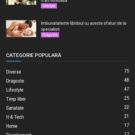
fi armonioasa
Lifestyle
Imbunatateste libidoul cu aceste sfaturi de la
specialisti
Dragoste
CATEGORIE POPULARĂ
75
Diverse
48
Dragoste
47
Lifestyle
25
Timp liber
22
Sanatate
21
It & Tech
17
Home
17