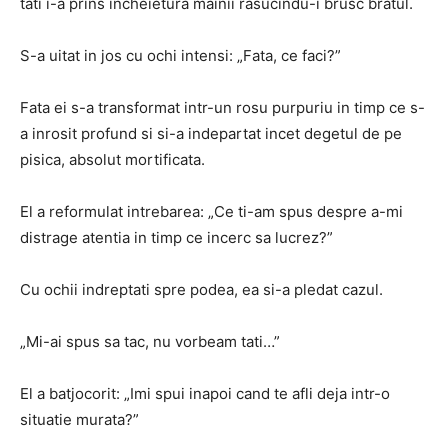
tati i-a prins incheietura mainii rasucindu-i brusc bratul.
S-a uitat in jos cu ochi intensi: „Fata, ce faci?”
Fata ei s-a transformat intr-un rosu purpuriu in timp ce s-
a inrosit profund si si-a indepartat incet degetul de pe
pisica, absolut mortificata.
El a reformulat intrebarea: „Ce ti-am spus despre a-mi
distrage atentia in timp ce incerc sa lucrez?”
Cu ochii indreptati spre podea, ea si-a pledat cazul.
„Mi-ai spus sa tac, nu vorbeam tati…”
El a batjocorit: „Imi spui inapoi cand te afli deja intr-o
situatie murata?”