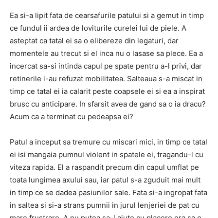
Ea si-a lipit fata de cearsafurile patului si a gemut in timp
ce fundul ii ardea de loviturile curelei lui de piele.
A
asteptat ca tatal ei sa o elibereze din legaturi, dar
momentele au trecut si el inca nu o lasase sa plece.
Ea a
incercat sa-si intinda capul pe spate pentru a-l privi, dar
retinerile i-au refuzat mobilitatea.
Salteaua s-a miscat in
timp ce tatal ei ia calarit peste coapsele ei si ea a inspirat
brusc cu anticipare.
In sfarsit avea de gand sa o ia dracu?
Acum ca a terminat cu pedeapsa ei?
Patul a inceput sa tremure cu miscari mici, in timp ce tatal
ei isi mangaia pumnul violent in spatele ei, tragandu-l cu
viteza rapida.
El a raspandit precum din capul umflat pe
toata lungimea axului sau, iar patul s-a zguduit mai mult
in timp ce se dadea pasiunilor sale.
Fata si-a ingropat fata
in saltea si si-a strans pumnii in jurul lenjeriei de pat cu
mare frustrare.
A nu putea sa-l ajute cu placere era sa o