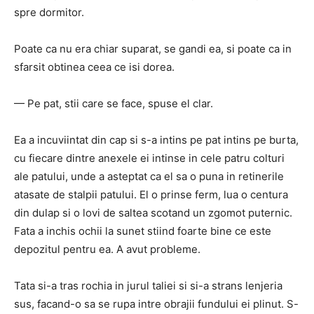
spre dormitor.
Poate ca nu era chiar suparat, se gandi ea, si poate ca in
sfarsit obtinea ceea ce isi dorea.
— Pe pat, stii care se face, spuse el clar.
Ea a incuviintat din cap si s-a intins pe pat intins pe burta,
cu fiecare dintre anexele ei intinse in cele patru colturi
ale patului, unde a asteptat ca el sa o puna in retinerile
atasate de stalpii patului.
El o prinse ferm, lua o centura
din dulap si o lovi de saltea scotand un zgomot puternic.
Fata a inchis ochii la sunet stiind foarte bine ce este
depozitul pentru ea.
A avut probleme.
Tata si-a tras rochia in jurul taliei si si-a strans lenjeria
sus, facand-o sa se rupa intre obrajii fundului ei plinut.
S-