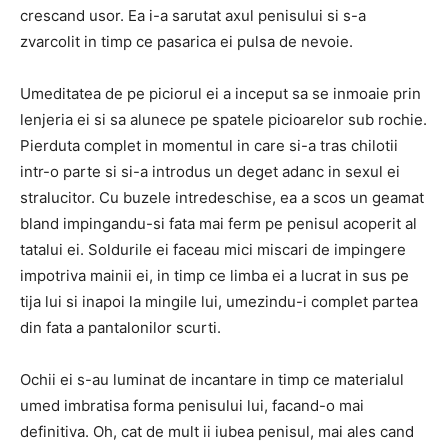
crescand usor.
Ea i-a sarutat axul penisului si s-a
zvarcolit in timp ce pasarica ei pulsa de nevoie.
Umeditatea de pe piciorul ei a inceput sa se inmoaie prin
lenjeria ei si sa alunece pe spatele picioarelor sub rochie.
Pierduta complet in momentul in care si-a tras chilotii
intr-o parte si si-a introdus un deget adanc in sexul ei
stralucitor.
Cu buzele intredeschise, ea a scos un geamat
bland impingandu-si fata mai ferm pe penisul acoperit al
tatalui ei.
Soldurile ei faceau mici miscari de impingere
impotriva mainii ei, in timp ce limba ei a lucrat in sus pe
tija lui si inapoi la mingile lui, umezindu-i complet partea
din fata a pantalonilor scurti.
Ochii ei s-au luminat de incantare in timp ce materialul
umed imbratisa forma penisului lui, facand-o mai
definitiva.
Oh, cat de mult ii iubea penisul, mai ales cand