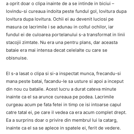
a oprit doar o clipa inainte de a se intinde in biciui –
lovindu-si cureaua indoita peste fundul gol, lovitura dupa
lovitura dupa lovitura.
Ochii ei au devenit luciosi pe
masura ce lacrimile i se adunau in coltul ochilor, iar
fundul ei de culoarea portelanului s-a transformat in linii
stacojii zimtate.
Nu era una pentru plans, dar aceasta
bataie era mai intensa decat celelalte cu care se
obisnuise.
El s-a lasat o clipa si si-a inspectat munca, frecandu-si
mana peste batai, facandu-le sa usture si apoi a inceput
din nou cu bataile.
Acest lucru a durat cateva minute
inainte ca el sa arunce cureaua pe podea.
Lacrimile
curgeau acum pe fata fetei in timp ce isi intoarse capul
catre tatal ei, pe care il vedea ca era acum complet drept.
Ea a surprins doar o privire din membrul lui la catarg,
inainte ca el sa se aplece in spatele ei, ferit de vedere.